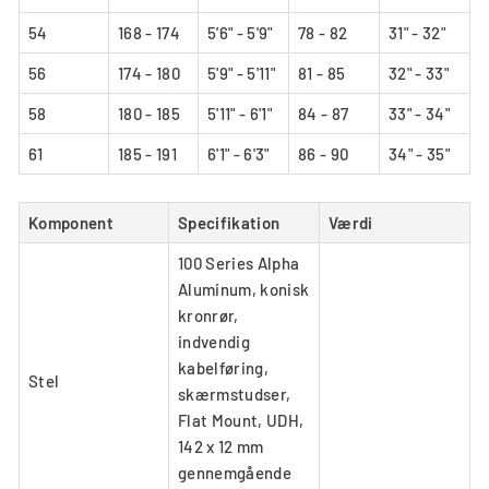
54
168 - 174
5'6" - 5'9"
78 - 82
31" - 32"
56
174 - 180
5'9" - 5'11"
81 - 85
32" - 33"
58
180 - 185
5'11" - 6'1"
84 - 87
33" - 34"
61
185 - 191
6'1" - 6'3"
86 - 90
34" - 35"
Komponent
Specifikation
Værdi
100 Series Alpha
Aluminum, konisk
kronrør,
indvendig
kabelføring,
Stel
skærmstudser,
Flat Mount, UDH,
142 x 12 mm
gennemgående