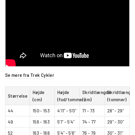
Se mere fra Trek Cykler
Højde
Højde
Skridtlængde
Skridtlængd
Størrelse
(cm)
(fod/tommer)
(cm)
(tommer)
44
150 - 153
4'11" - 5'0"
71 - 73
28" - 29"
49
156 - 163
5'1" - 5'4"
74 - 77
29" - 30"
52
163 - 168
5'4" - 5'6"
76 - 79
30" - 31"