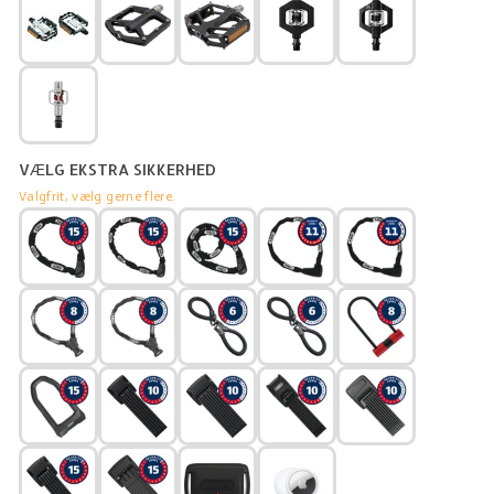
QUICK RELEASE SKÆRMSÆT TIL DÆKBREDDE 20-25MM
ABUS GEMINI LYGTESÆT
(+ 349,00 KR)
ABUS VELA LYGTESÆT
(+ 299,00 KR)
BONTRAGER GLO/EMBER LYGTESÆT
(+ 135,00 KR)
VÆLG EKSTRA SIKKERHED
REELIGHT SL120+ MAGNET LYGTESÆT
Valgfrit, vælg gerne flere.
(+ 399,00 KR)
TIL CYKLER UDEN SKIVEBREMSER
REELIGHT SL220+ MAGNET LYGTESÆT
(+ 499,00 KR)
TIL CYKLER MED SKIVEBREMSER