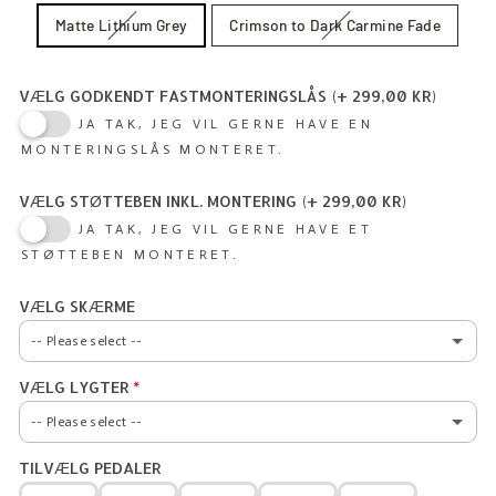
Matte Lithium Grey
Crimson to Dark Carmine Fade
VÆLG GODKENDT FASTMONTERINGSLÅS
(+ 299,00 KR)
JA TAK, JEG VIL GERNE HAVE EN
MONTERINGSLÅS MONTERET.
VÆLG STØTTEBEN INKL. MONTERING
(+ 299,00 KR)
JA TAK, JEG VIL GERNE HAVE ET
STØTTEBEN MONTERET.
VÆLG SKÆRME
-- Please select --
VÆLG LYGTER
NEJ TAK
-- Please select --
SKS RACEBLADE PRO
TILVÆLG PEDALER
NEJ TAK
(+ 349,00 KR)