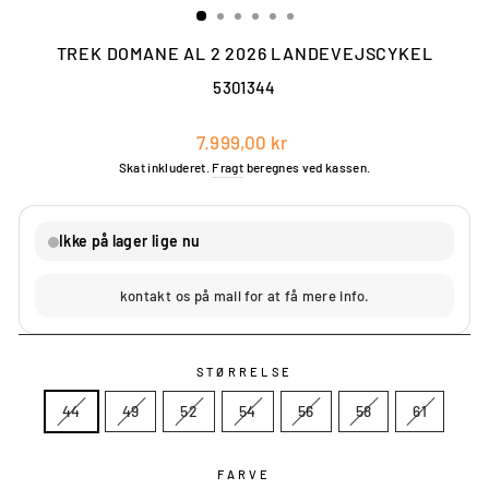
TREK DOMANE AL 2 2026 LANDEVEJSCYKEL
5301344
Vejl.
Vores
7.999,00 kr
pris
pris
Skat inkluderet.
Fragt
beregnes ved kassen.
Ikke på lager lige nu
kontakt os på mail for at få mere info.
STØRRELSE
44
49
52
54
56
58
61
FARVE