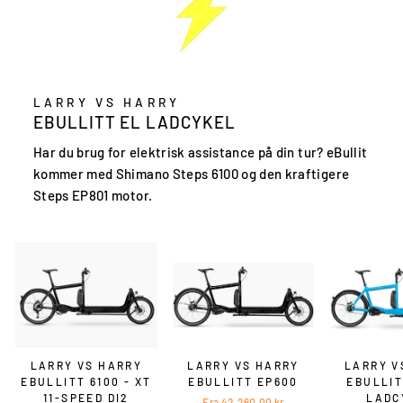
LARRY VS HARRY
EBULLITT EL LADCYKEL
Har du brug for elektrisk assistance på din tur? eBullit
kommer med Shimano Steps 6100 og den kraftigere
Steps EP801 motor.
LARRY VS HARRY
LARRY VS HARRY
LARRY V
EBULLITT 6100 - XT
EBULLITT EP600
EBULLIT
11-SPEED DI2
LADC
Fra 42.260,00 kr