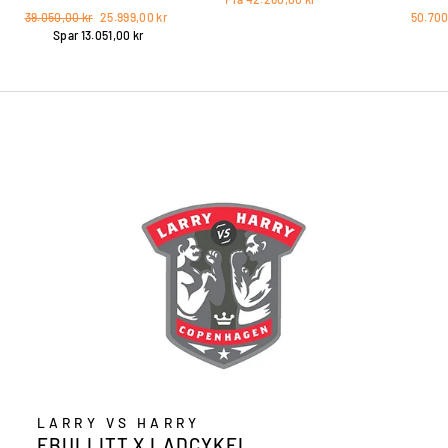
Vejl.
Vores
39.050,00 kr
25.999,00 kr
50.700
pris
pris
Spar 13.051,00 kr
LARRY VS HARRY
EBULLITT X LADCYKEL