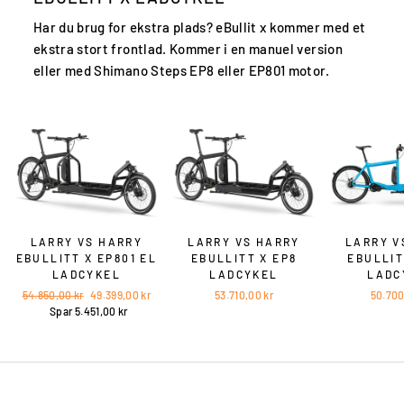
Har du brug for ekstra plads? eBullit x kommer med et
ekstra stort frontlad. Kommer i en manuel version
eller med Shimano Steps EP8 eller EP801 motor.
LARRY VS HARRY
LARRY VS HARRY
LARRY V
EBULLITT X EP801 EL
EBULLITT X EP8
EBULLIT
LADCYKEL
LADCYKEL
LADC
Vejl.
Vores
54.850,00 kr
49.399,00 kr
53.710,00 kr
50.700
pris
pris
Spar 5.451,00 kr