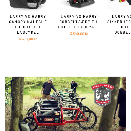
LARRY VS HARRY
LARRY VS HARRY
LARRY V
CANOPY KALECHE
DOBBELTSÆDE TIL
SIKKERHED
TIL BULLITT
BULLITT LADCYKEL
BUL
LADCYKEL
DOBBE
3.340,00 kr
4.470,00 kr
600,