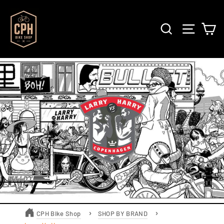
Skip
to
SØG
SIDE N
K
content
CPH Bike Shop
SHOP BY BRAND