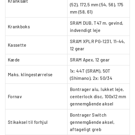
Kranksæt
(52), 172,5 mm (54, 56), 175
mm (58, 61)
SRAM DUB, T47 m. gevind,
Krankboks
indvendigt leje
SRAM XPLR PG-1231, 11-44,
Kassette
12 gear
Kæde
SRAM Apex, 12 gear
1x: 44T (SRAM), 50T
Maks. klingestørrelse
(Shimano), 2x: 50/34
Bontrager alu, lukket leje,
Fornav
centerlock disc, 100x12 mm
gennemgående aksel
Bontrager Switch
Stikaksel til forhjul
gennemgående aksel,
aftageligt greb