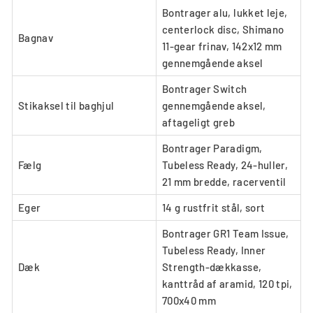
Bontrager alu, lukket leje,
centerlock disc, Shimano
Bagnav
11-gear frinav, 142x12 mm
gennemgående aksel
Bontrager Switch
Stikaksel til baghjul
gennemgående aksel,
aftageligt greb
Bontrager Paradigm,
Fælg
Tubeless Ready, 24-huller,
21 mm bredde, racerventil
Eger
14 g rustfrit stål, sort
Bontrager GR1 Team Issue,
Tubeless Ready, Inner
Dæk
Strength-dækkasse,
kanttråd af aramid, 120 tpi,
700x40 mm