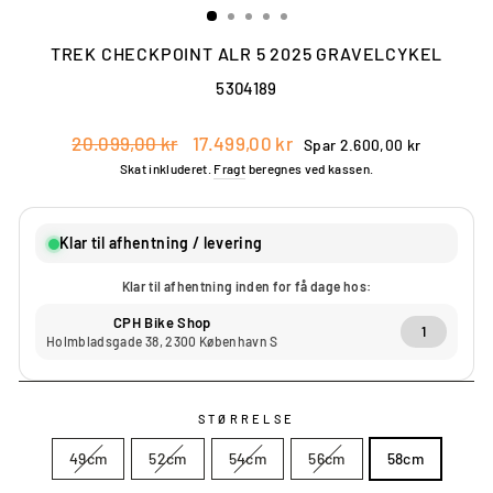
TREK CHECKPOINT ALR 5 2025 GRAVELCYKEL
5304189
Vejl.
Vores
20.099,00 kr
17.499,00 kr
Spar 2.600,00 kr
pris
pris
Skat inkluderet.
Fragt
beregnes ved kassen.
Klar til afhentning / levering
Klar til afhentning inden for få dage hos:
CPH Bike Shop
1
Holmbladsgade 38, 2300 København S
STØRRELSE
49cm
52cm
54cm
56cm
58cm