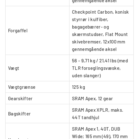
gennemgående aksel
Checkpoint Carbon, konisk
styrrør i kulfiber,
bagagebærer- og
Forgaffel
skærmstudser, Flat Mount
skivebremser, 12x100 mm
gennemgående aksel
56 - 9,71 kg / 21,41 lbs (med
Vægt
TLR forseglingsvæske,
uden slanger)
Vægtgrænse
125 kg
Gearskifter
SRAM Apex, 12 gear
SRAM Apex XPLR, maks.
Bagskifter
44T tandhjul
SRAM Apex 1, 40T, DUB
Wide; 165 mm (49), 170 mm