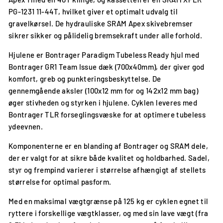
PG-1231 11-44T, hvilket giver et optimalt udvalg til
gravelkørsel. De hydrauliske SRAM Apex skivebremser
sikrer sikker og pålidelig bremsekraft under alle forhold.
Hjulene er Bontrager Paradigm Tubeless Ready hjul med
Bontrager GR1 Team Issue dæk (700x40mm), der giver god
komfort, greb og punkteringsbeskyttelse. De
gennemgående aksler (100x12 mm for og 142x12 mm bag)
øger stivheden og styrken i hjulene. Cyklen leveres med
Bontrager TLR forseglingsvæske for at optimere tubeless
ydeevnen.
Komponenterne er en blanding af Bontrager og SRAM dele,
der er valgt for at sikre både kvalitet og holdbarhed. Sadel,
styr og frempind varierer i størrelse afhængigt af stellets
størrelse for optimal pasform.
Med en maksimal vægtgrænse på 125 kg er cyklen egnet til
ryttere i forskellige vægtklasser, og med sin lave vægt (fra