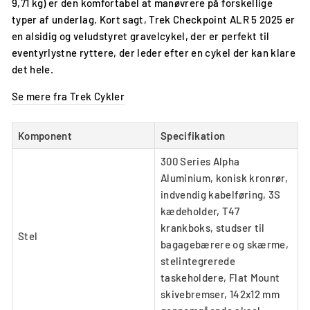
9,71 kg) er den komfortabel at manøvrere på forskellige
typer af underlag. Kort sagt, Trek Checkpoint ALR 5 2025 er
en alsidig og veludstyret gravelcykel, der er perfekt til
eventyrlystne ryttere, der leder efter en cykel der kan klare
det hele.
Se mere fra Trek Cykler
Komponent
Specifikation
300 Series Alpha
Aluminium, konisk kronrør,
indvendig kabelføring, 3S
kædeholder, T47
krankboks, studser til
Stel
bagagebærere og skærme,
stelintegrerede
taskeholdere, Flat Mount
skivebremser, 142x12 mm