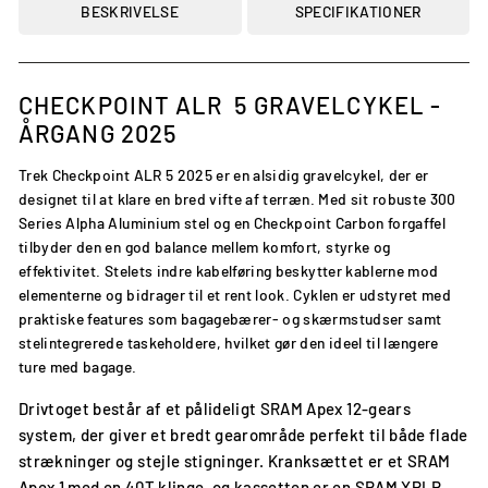
BESKRIVELSE
SPECIFIKATIONER
CHECKPOINT ALR 5
GRAVELCYKEL -
ÅRGANG 2025
Trek Checkpoint ALR 5 2025 er en alsidig gravelcykel, der er
designet til at klare en bred vifte af terræn. Med sit robuste 300
Series Alpha Aluminium stel og en Checkpoint Carbon forgaffel
tilbyder den en god balance mellem komfort, styrke og
effektivitet. Stelets indre kabelføring beskytter kablerne mod
elementerne og bidrager til et rent look. Cyklen er udstyret med
praktiske features som bagagebærer- og skærmstudser samt
stelintegrerede taskeholdere, hvilket gør den ideel til længere
ture med bagage.
Drivtoget består af et pålideligt SRAM Apex 12-gears
system, der giver et bredt gearområde perfekt til både flade
strækninger og stejle stigninger. Kranksættet er et SRAM
Apex 1 med en 40T klinge, og kassetten er en SRAM XPLR