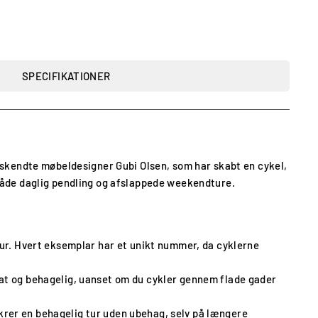
SPECIFIKATIONER
skendte møbeldesigner Gubi Olsen, som har skabt en cykel,
l både daglig pendling og afslappede weekendture.
r tur. Hvert eksemplar har et unikt nummer, da cyklerne
lat og behagelig, uanset om du cykler gennem flade gader
krer en behagelig tur uden ubehag, selv på længere