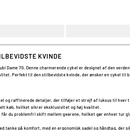
ILBEVIDSTE KVINDE
Gubi Dame 7G. Denne charmerende cykel er designet af den verden
itet. Perfekt til den stilbevidste kvinde, der ønsker en cykel ti
el og raffinerede detaljer, der tilføjer et strejf af luksus til hve
lt køb, hvilket sikrer eksklusivitet og høj kvalitet.
år du problemfri skift mellem gearene, hvilket gør enhver tur g
ed tanke på komfort, med en ergonomisk sadel og håndtag, der si