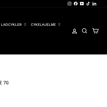
Instagram
Facebook
YouTube
TikTok
LinkedI
LADCYKLER
CYKELHJELME
LOG IND
SØG
KUR
E 7G