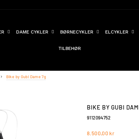
ER
DAME CYKLER
BØRNECYKLER
ELCYKLER
TILBEHØR
Bike by Gubi Dame 7g
BIKE BY GUBI DAM
9112094752
Vejl.
Vores
8.500,00 kr