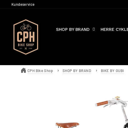
Skip
Kundeservice
to
content
SHOP BY BRAND
HERRE CYKL
CPH Bike Shop
SHOP BY BRAND
BIKE BY GUBI