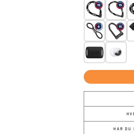
ALU FRONT KURV 
ATRANVELO MED AVS S
REELIGHT SL220+
ALU KURV SØLV F
TIL CYKLER ME
HV
HAR DU