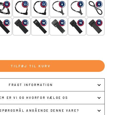
SORT
(+ 499,00 KR)
ØLV
(+ 499,00 KR)
 MAGNET LYGTESÆT
RONT
(+ 499,00 KR)
(+ 499,00 KR)
D SKIVEBREMSER
TILFØJ TIL KURV
FRAGT INFORMATION
EM ER VI OG HVORFOR VÆLGE OS
 SPØRGSMÅL ANGÅENDE DENNE VARE?