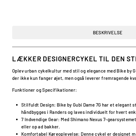
BESKRIVELSE
LÆKKER DESIGNERCYKEL TIL DEN ST
Oplev urban cykelkultur med stil og elegance med Bike by 
der ikke kun fanger øjet, men også leverer fremragende kval
Funktioner og Specifikationer:
Stilfuldt Design
: Bike by Gubi Dame 7G har et elegant st
håndbygges i Randers og laves individuelt for hvert enke
7 Indvendige Gear
: Med Shimano Nexus 7-gearsystemet f
eller op ad bakker.
Komfortabel Køreoplevelse
: Denne cykel er designet m