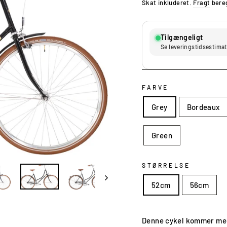
pris
pris
Skat inkluderet.
Fragt
bereg
Tilgængeligt
Se leveringstidsestimat
FARVE
Grey
Bordeaux
Green
STØRRELSE
52cm
56cm
Denne cykel kommer me