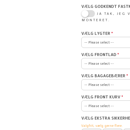
VÆLG GODKENDT FAST
JA TAK, JEG
MONTERET.
VÆLG LYGTER
-- Please select --
VÆLG FRONTLAD
NEJ TAK
-- Please select --
ABUS GEMINI LYG
VÆLG BAGAGEBÆRER
NEJ TAK
ABUS VELA LYGTE
-- Please select --
BASIL FRONTLAD -
VÆLG FRONT KURV
BONTRAGER GLO/
NEJ TAK
BASIL FRONTLAD -
-- Please select --
REELIGHT SL120+
ATRANVELO MED AVS B
VÆLG EKSTRA SIKKERH
BASIL PORTLAND -
NEJ TAK
ATRANVELO MED AVS M
Valgfrit, vælg gerne flere.
TIL CYKLER UD